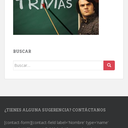
BUSCAR
Buscar:
¿TIENES ALGUNA SUGERENCIA? CONTÁCTANOS
[contact-form][contact-field label='Nombre' type='name'