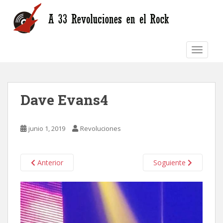
S
k
i
p
TOGGLE
t
o
m
a
Dave Evans4
i
n
c
junio 1, 2019
Revoluciones
o
n
t
Anterior
Soguiente
e
n
t