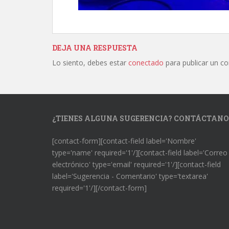
DEJA UNA RESPUESTA
Lo siento, debes estar
conectado
para publicar un c
¿TIENES ALGUNA SUGERENCIA? CONTÁCTANO
[contact-form][contact-field label='Nombre'
type='name' required='1'/][contact-field label='Correo
electrónico' type='email' required='1'/][contact-field
label='Sugerencia - Comentario' type='textarea'
required='1'/][/contact-form]