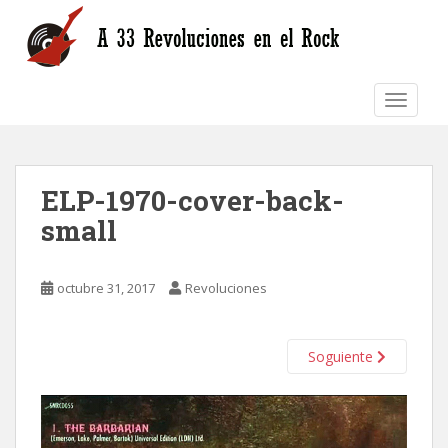
S
k
i
p
TOGGLE
t
o
m
a
ELP-1970-cover-back-
i
n
small
c
o
n
octubre 31, 2017
Revoluciones
t
e
n
Soguiente
t