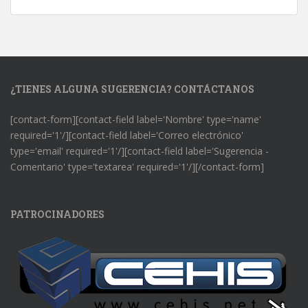
¿TIENES ALGUNA SUGERENCIA? CONTÁCTANOS
[contact-form][contact-field label='Nombre' type='name'
required='1'/][contact-field label='Correo electrónico'
type='email' required='1'/][contact-field label='Sugerencia -
Comentario' type='textarea' required='1'/][/contact-form]
PATROCINADORES