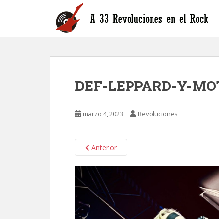
S
k
i
p
t
o
m
DEF-LEPPARD-Y-MOT
a
i
n
marzo 4, 2023
Revoluciones
c
o
n
Anterior
t
e
n
t