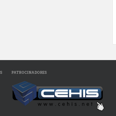
S
PATROCINADORES