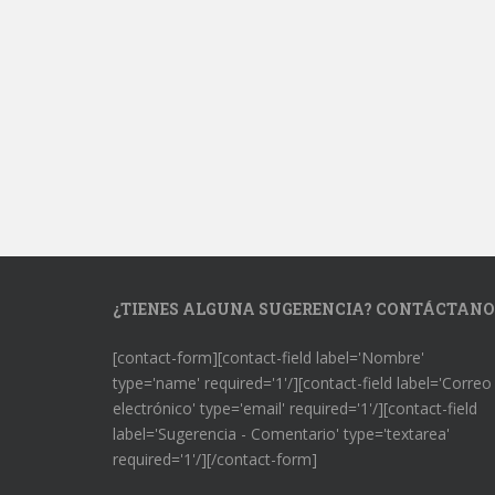
¿TIENES ALGUNA SUGERENCIA? CONTÁCTANO
[contact-form][contact-field label='Nombre'
type='name' required='1'/][contact-field label='Correo
electrónico' type='email' required='1'/][contact-field
label='Sugerencia - Comentario' type='textarea'
required='1'/][/contact-form]