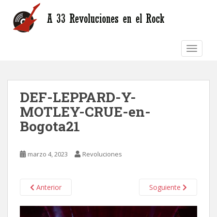
S
k
i
p
TOGGLE
t
o
m
a
DEF-LEPPARD-Y-
i
n
MOTLEY-CRUE-en-
c
Bogota21
o
n
t
marzo 4, 2023
Revoluciones
e
n
t
Anterior
Soguiente