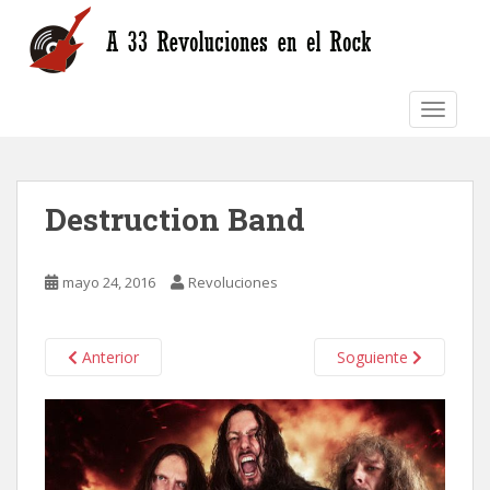
S
k
i
p
TOGGLE
t
o
m
a
Destruction Band
i
n
c
mayo 24, 2016
Revoluciones
o
n
t
Anterior
Soguiente
e
n
t