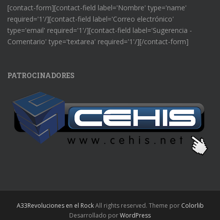
[contact-form][contact-field label='Nombre' type='name'
required='1'/][contact-field label='Correo electrónico'
type='email' required='1'/][contact-field label='Sugerencia -
Comentario' type='textarea' required='1'/][/contact-form]
PATROCINADORES
A33Revoluciones en el Rock
All rights reserved. Theme por
Colorlib
Desarrollado por
WordPress