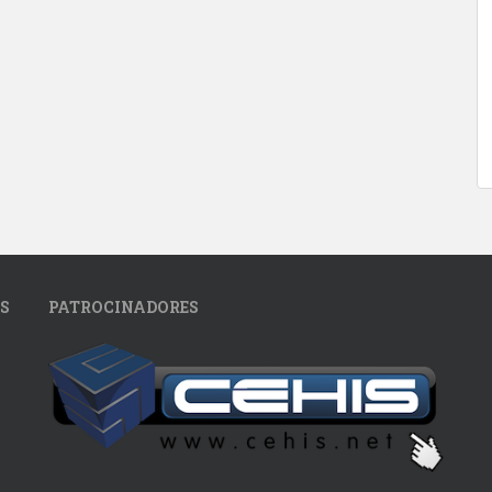
S
PATROCINADORES