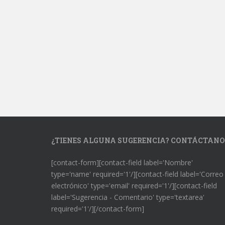
¿TIENES ALGUNA SUGERENCIA? CONTÁCTANO
[contact-form][contact-field label='Nombre'
type='name' required='1'/][contact-field label='Correo
electrónico' type='email' required='1'/][contact-field
label='Sugerencia - Comentario' type='textarea'
required='1'/][/contact-form]