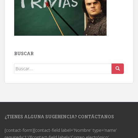
BUSCAR
Buscar:
¿TIENES ALGUNA SUGERENCIA? CONTÁCTANOS
[contact-form][contact-field label='Nombre' type='name'
required='1'/][contact-field label='Correo electrónico'