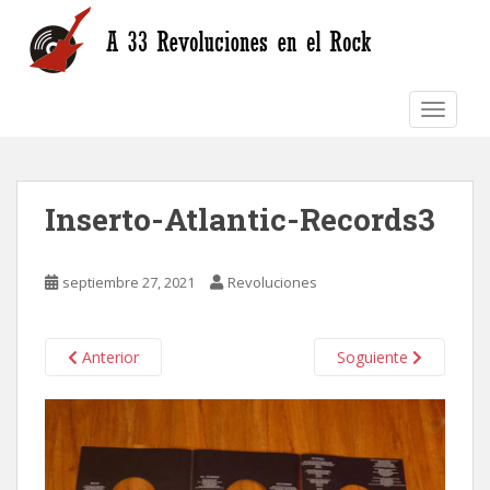
S
k
i
p
TOGGLE
t
o
m
a
Inserto-Atlantic-Records3
i
n
c
septiembre 27, 2021
Revoluciones
o
n
t
Anterior
Soguiente
e
n
t