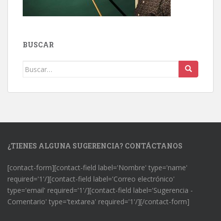
BUSCAR
Buscar:
¿TIENES ALGUNA SUGERENCIA? CONTÁCTANOS
[contact-form][contact-field label='Nombre' type='name'
required='1'/][contact-field label='Correo electrónico'
type='email' required='1'/][contact-field label='Sugerencia -
Comentario' type='textarea' required='1'/][/contact-form]