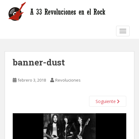
S
k
i
p
TOGGLE
t
o
m
a
banner-dust
i
n
c
febrero 3, 2018
Revoluciones
o
n
t
Soguiente
e
n
t