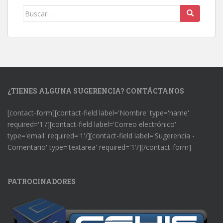
Buscar:
¿TIENES ALGUNA SUGERENCIA? CONTÁCTANOS
[contact-form][contact-field label='Nombre' type='name'
required='1'/][contact-field label='Correo electrónico'
type='email' required='1'/][contact-field label='Sugerencia -
Comentario' type='textarea' required='1'/][/contact-form]
PATROCINADORES