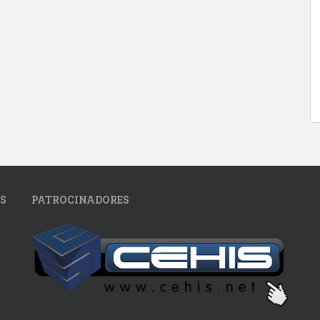
S
PATROCINADORES