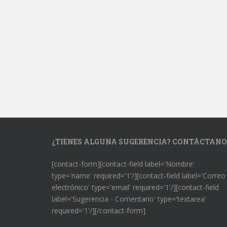
¿TIENES ALGUNA SUGERENCIA? CONTÁCTANO
[contact-form][contact-field label='Nombre'
type='name' required='1'/][contact-field label='Correo
electrónico' type='email' required='1'/][contact-field
label='Sugerencia - Comentario' type='textarea'
required='1'/][/contact-form]