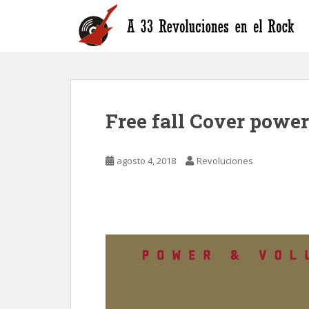
S
k
i
p
t
o
m
Free fall Cover powe
a
i
n
agosto 4, 2018
Revoluciones
c
o
n
t
e
n
t