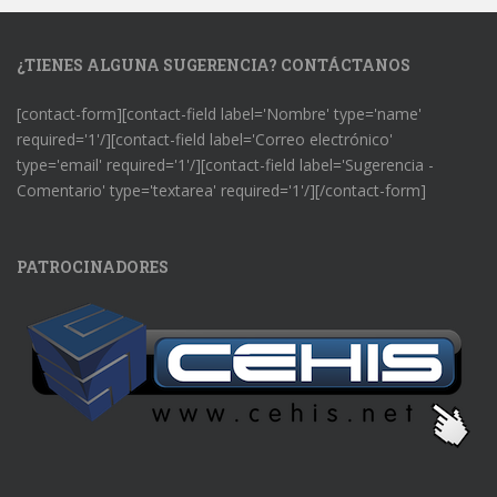
¿TIENES ALGUNA SUGERENCIA? CONTÁCTANOS
[contact-form][contact-field label='Nombre' type='name'
required='1'/][contact-field label='Correo electrónico'
type='email' required='1'/][contact-field label='Sugerencia -
Comentario' type='textarea' required='1'/][/contact-form]
PATROCINADORES