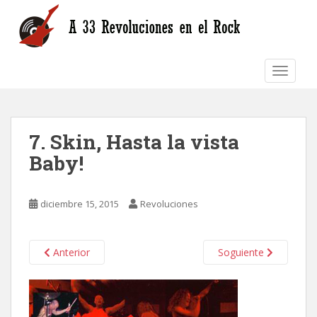
S
k
i
p
TOGGLE
t
o
m
a
7. Skin, Hasta la vista
i
n
Baby!
c
o
n
diciembre 15, 2015
Revoluciones
t
e
n
Anterior
Soguiente
t