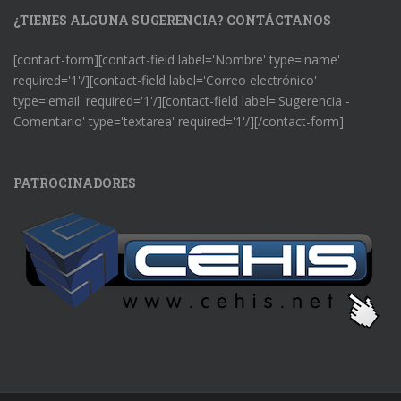
¿TIENES ALGUNA SUGERENCIA? CONTÁCTANOS
[contact-form][contact-field label='Nombre' type='name'
required='1'/][contact-field label='Correo electrónico'
type='email' required='1'/][contact-field label='Sugerencia -
Comentario' type='textarea' required='1'/][/contact-form]
PATROCINADORES