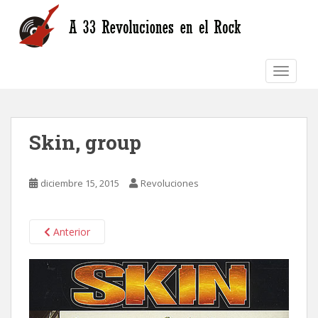
S
k
i
p
TOGGLE
t
o
m
a
Skin, group
i
n
c
diciembre 15, 2015
Revoluciones
o
n
t
Anterior
e
n
t