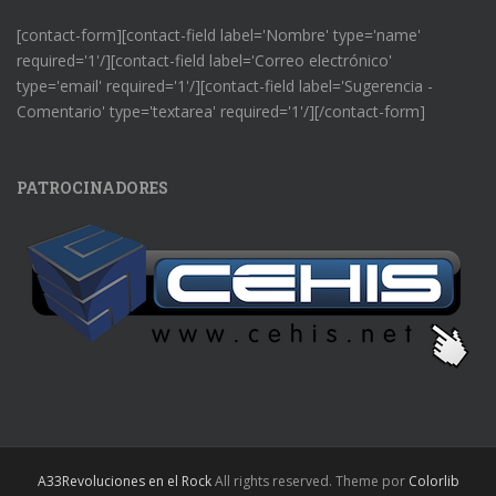
[contact-form][contact-field label='Nombre' type='name'
required='1'/][contact-field label='Correo electrónico'
type='email' required='1'/][contact-field label='Sugerencia -
Comentario' type='textarea' required='1'/][/contact-form]
PATROCINADORES
A33Revoluciones en el Rock
All rights reserved. Theme por
Colorlib