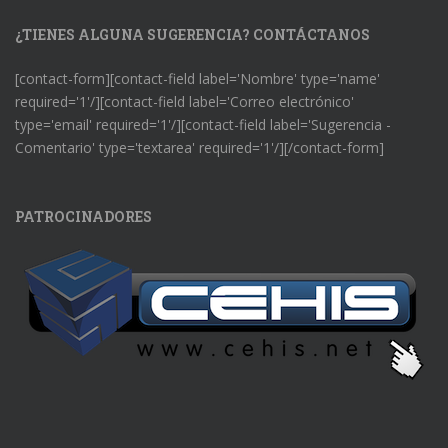
¿TIENES ALGUNA SUGERENCIA? CONTÁCTANOS
[contact-form][contact-field label='Nombre' type='name'
required='1'/][contact-field label='Correo electrónico'
type='email' required='1'/][contact-field label='Sugerencia -
Comentario' type='textarea' required='1'/][/contact-form]
PATROCINADORES