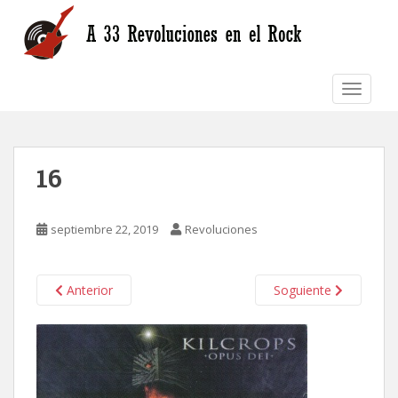
S
k
i
p
TOGGLE
t
o
m
a
16
i
n
c
septiembre 22, 2019
Revoluciones
o
n
t
Anterior
Soguiente
e
n
t