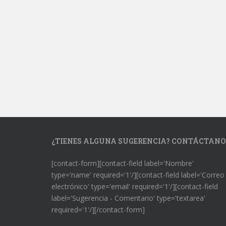
¿TIENES ALGUNA SUGERENCIA? CONTÁCTANO
[contact-form][contact-field label='Nombre'
type='name' required='1'/][contact-field label='Correo
electrónico' type='email' required='1'/][contact-field
label='Sugerencia - Comentario' type='textarea'
required='1'/][/contact-form]