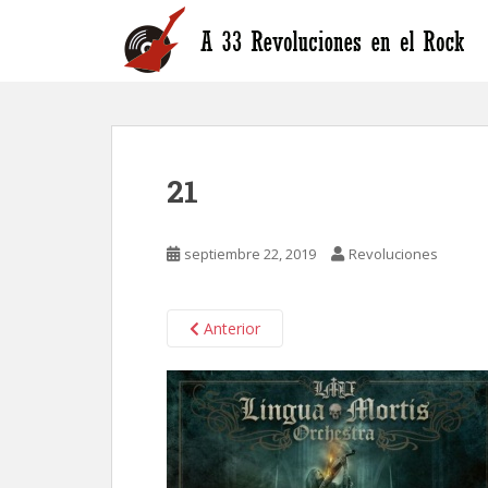
S
k
i
p
t
o
m
21
a
i
n
septiembre 22, 2019
Revoluciones
c
o
n
Anterior
t
e
n
t