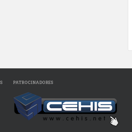
S
PATROCINADORES