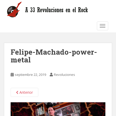
S
k
i
p
TOGGLE
t
o
m
a
Felipe-Machado-power-
i
n
metal
c
o
n
septiembre 22, 2019
Revoluciones
t
e
n
Anterior
t