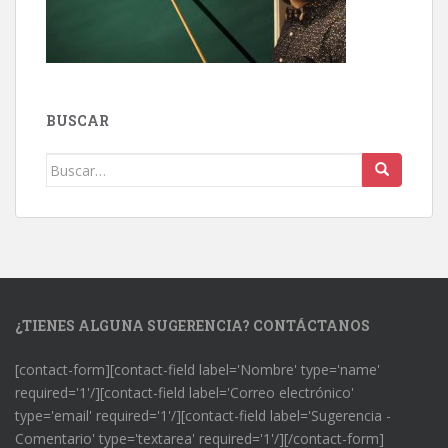
BUSCAR
Buscar:
¿TIENES ALGUNA SUGERENCIA? CONTÁCTANOS
[contact-form][contact-field label='Nombre' type='name'
required='1'/][contact-field label='Correo electrónico'
type='email' required='1'/][contact-field label='Sugerencia -
Comentario' type='textarea' required='1'/][/contact-form]