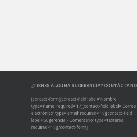
¿TIENES ALGUNA SUGERENCIA? CONTÁCTANO
[contact-form][contact-field label='Nombre'
type='name' required='1'/][contact-field label='Correo
electrónico' type='email' required='1'/][contact-field
label='Sugerencia - Comentario' type='textarea'
required='1'/][/contact-form]