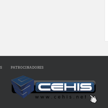
S
PATROCINADORES