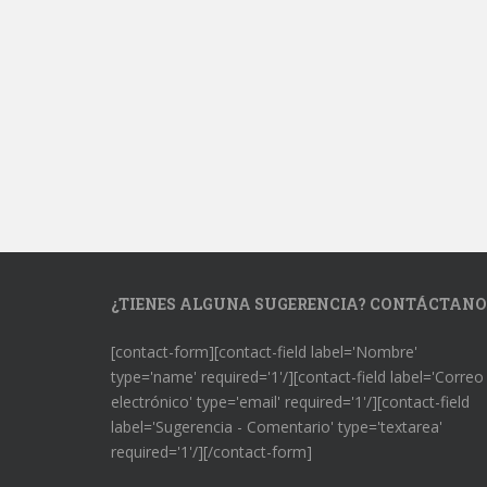
¿TIENES ALGUNA SUGERENCIA? CONTÁCTANO
[contact-form][contact-field label='Nombre'
type='name' required='1'/][contact-field label='Correo
electrónico' type='email' required='1'/][contact-field
label='Sugerencia - Comentario' type='textarea'
required='1'/][/contact-form]