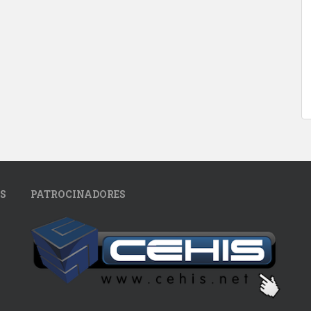
S
PATROCINADORES