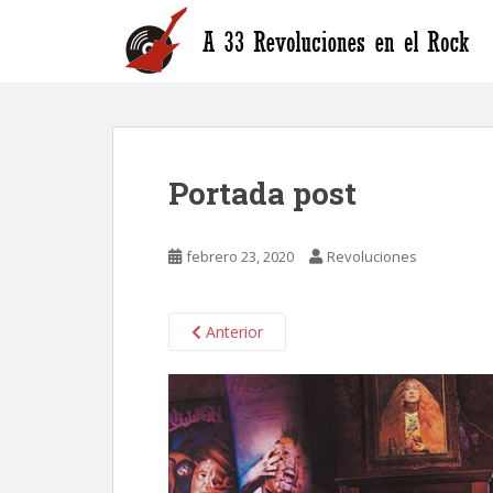
S
k
i
p
t
o
m
Portada post
a
i
n
febrero 23, 2020
Revoluciones
c
o
n
Anterior
t
e
n
t