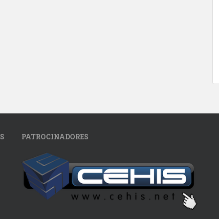
S
PATROCINADORES