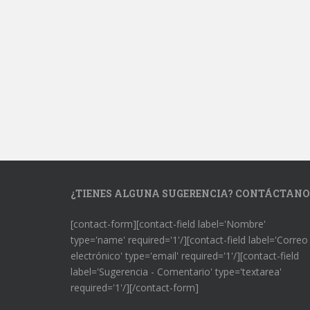
¿TIENES ALGUNA SUGERENCIA? CONTÁCTANO
[contact-form][contact-field label='Nombre'
type='name' required='1'/][contact-field label='Correo
electrónico' type='email' required='1'/][contact-field
label='Sugerencia - Comentario' type='textarea'
required='1'/][/contact-form]