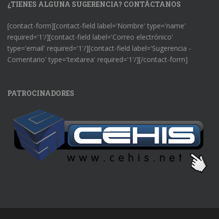
¿TIENES ALGUNA SUGERENCIA? CONTÁCTANOS
[contact-form][contact-field label='Nombre' type='name'
required='1'/][contact-field label='Correo electrónico'
type='email' required='1'/][contact-field label='Sugerencia -
Comentario' type='textarea' required='1'/][/contact-form]
PATROCINADORES