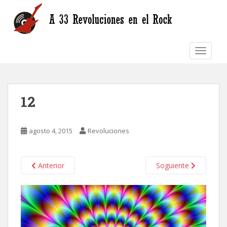
S
k
i
p
TOGGLE
t
o
m
a
12
i
n
c
agosto 4, 2015
Revoluciones
o
n
t
Anterior
Soguiente
e
n
t