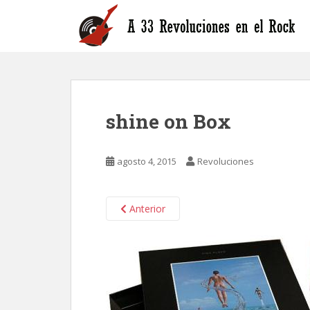
S
k
i
p
t
o
m
shine on Box
a
i
n
agosto 4, 2015
Revoluciones
c
o
n
Anterior
t
e
n
t