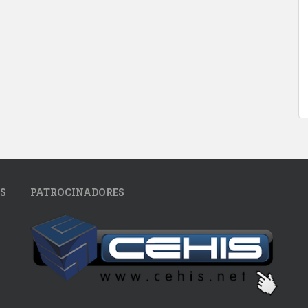
S
PATROCINADORES