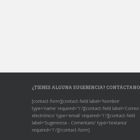
¿TIENES ALGUNA SUGERENCIA? CONTÁCTANO
[contact-form][contact-field label='Nombre'
type='name' required='1'/][contact-field label='Correo
electrónico' type='email' required='1'/][contact-field
label='Sugerencia - Comentario' type='textarea'
required='1'/][/contact-form]