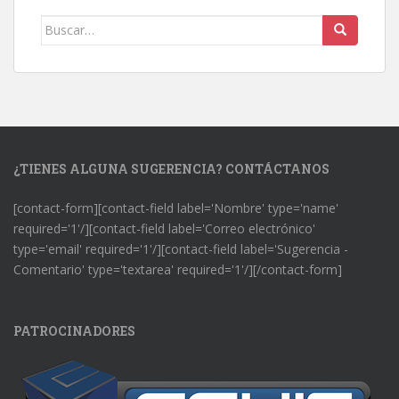
Buscar:
¿TIENES ALGUNA SUGERENCIA? CONTÁCTANOS
[contact-form][contact-field label='Nombre' type='name'
required='1'/][contact-field label='Correo electrónico'
type='email' required='1'/][contact-field label='Sugerencia -
Comentario' type='textarea' required='1'/][/contact-form]
PATROCINADORES