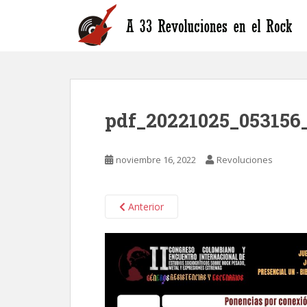
S
k
i
p
t
o
m
pdf_20221025_053156
a
i
n
noviembre 16, 2022
Revoluciones
c
o
n
Anterior
t
e
n
t