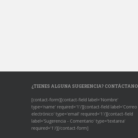
¿TIENES ALGUNA SUGERENCIA? CONTÁCTANO
[contact-form][contact-field label='Nombre'
type='name' required='1'/][contact-field label='Correo
electrónico' type='email' required='1'/][contact-field
label='Sugerencia - Comentario' type='textarea'
required='1'/][/contact-form]