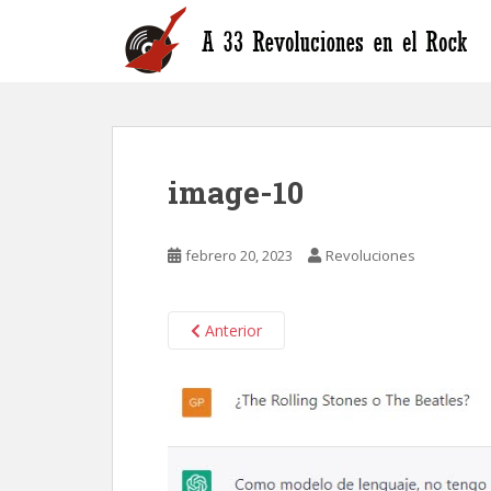
S
k
i
p
t
o
m
image-10
a
i
n
febrero 20, 2023
Revoluciones
c
o
n
Anterior
t
e
n
t