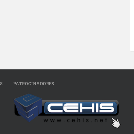
S
PATROCINADORES