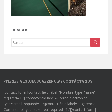
BUSCAR
Buscar:
¿TIENES ALGUNA SUGERENCIA? CONTÁCTANOS
[contact-form][contact-field label='Nombre' type='name'
required='1'/][contact-field label='Correo electrónico'
type='email' required='1'/][contact-field label='Sugerencia -
Comentario' type='textarea' required='1'/][/contact-form]