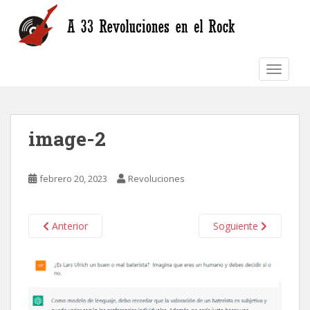
S
k
i
p
TOGGLE
t
o
m
a
image-2
i
n
c
febrero 20, 2023
Revoluciones
o
n
t
Anterior
Soguiente
e
n
t