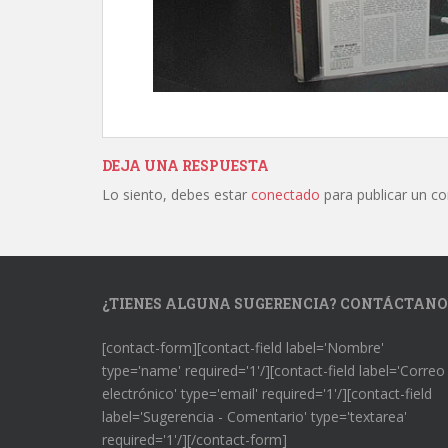
DEJA UNA RESPUESTA
Lo siento, debes estar
conectado
para publicar un c
¿TIENES ALGUNA SUGERENCIA? CONTÁCTANO
[contact-form][contact-field label='Nombre'
type='name' required='1'/][contact-field label='Correo
electrónico' type='email' required='1'/][contact-field
label='Sugerencia - Comentario' type='textarea'
required='1'/][/contact-form]