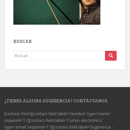
BUSCAR
Buscar:
¿TIENES ALGUNA SUGERENCIA? CONTÁCTANOS
[contact-form][contact-field label='Nombre' type='name'
required='1'/][contact-field label='Correo electrónico'
type='email' required='1'/][contact-field label='Sugerencia -