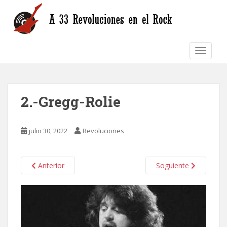
S
k
i
p
TOGGLE
t
o
m
a
2.-Gregg-Rolie
i
n
c
julio 30, 2022
Revoluciones
o
n
t
Anterior
Soguiente
e
n
t