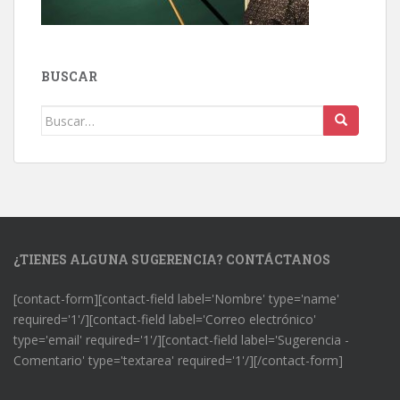
BUSCAR
Buscar:
¿TIENES ALGUNA SUGERENCIA? CONTÁCTANOS
[contact-form][contact-field label='Nombre' type='name'
required='1'/][contact-field label='Correo electrónico'
type='email' required='1'/][contact-field label='Sugerencia -
Comentario' type='textarea' required='1'/][/contact-form]