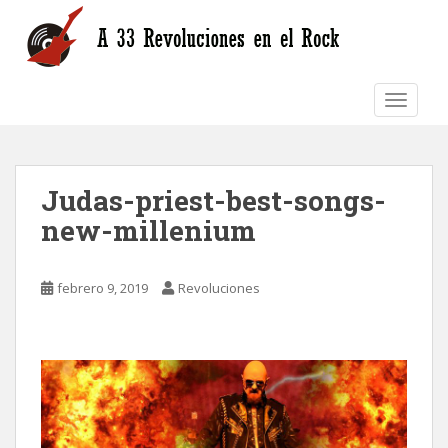
S
k
i
p
TOGGLE
t
o
m
a
Judas-priest-best-songs-
i
n
new-millenium
c
o
n
febrero 9, 2019
Revoluciones
t
e
n
t