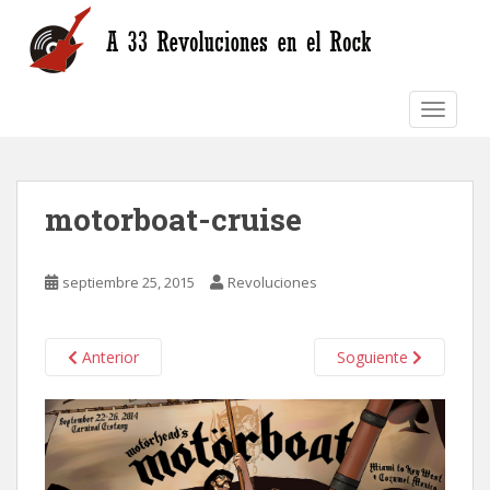
S
k
i
p
TOGGLE
t
o
m
a
motorboat-cruise
i
n
c
septiembre 25, 2015
Revoluciones
o
n
t
Anterior
Soguiente
e
n
t