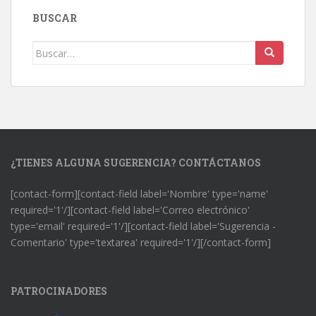
BUSCAR
Buscar:
¿TIENES ALGUNA SUGERENCIA? CONTÁCTANOS
[contact-form][contact-field label='Nombre' type='name'
required='1'/][contact-field label='Correo electrónico'
type='email' required='1'/][contact-field label='Sugerencia -
Comentario' type='textarea' required='1'/][/contact-form]
PATROCINADORES