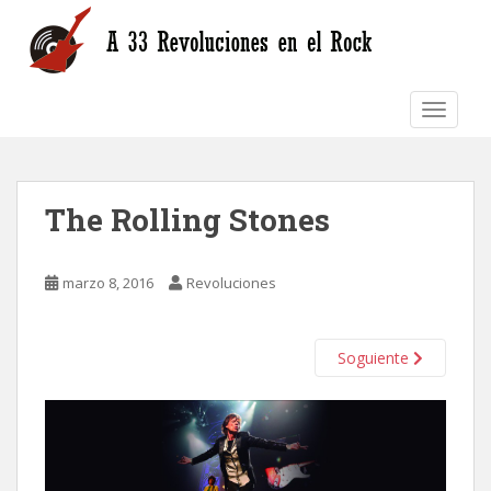
S
k
i
p
TOGGLE
t
o
m
a
The Rolling Stones
i
n
c
marzo 8, 2016
Revoluciones
o
n
t
Soguiente
e
n
t