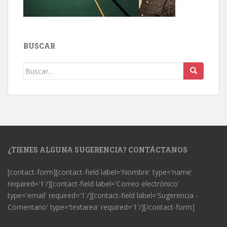
BUSCAR
Buscar:
¿TIENES ALGUNA SUGERENCIA? CONTÁCTANOS
[contact-form][contact-field label='Nombre' type='name'
required='1'/][contact-field label='Correo electrónico'
type='email' required='1'/][contact-field label='Sugerencia -
Comentario' type='textarea' required='1'/][/contact-form]