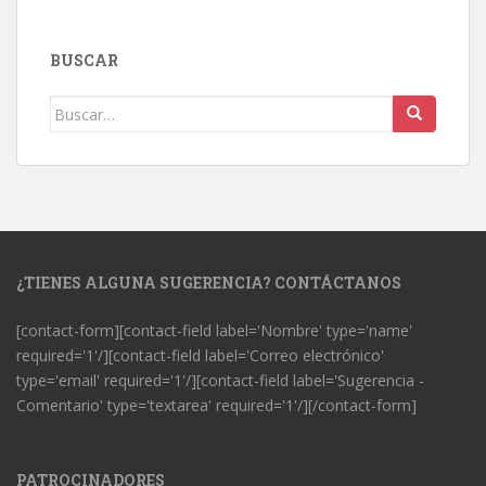
BUSCAR
Buscar:
¿TIENES ALGUNA SUGERENCIA? CONTÁCTANOS
[contact-form][contact-field label='Nombre' type='name'
required='1'/][contact-field label='Correo electrónico'
type='email' required='1'/][contact-field label='Sugerencia -
Comentario' type='textarea' required='1'/][/contact-form]
PATROCINADORES