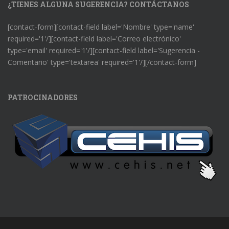
¿TIENES ALGUNA SUGERENCIA? CONTÁCTANOS
[contact-form][contact-field label='Nombre' type='name'
required='1'/][contact-field label='Correo electrónico'
type='email' required='1'/][contact-field label='Sugerencia -
Comentario' type='textarea' required='1'/][/contact-form]
PATROCINADORES