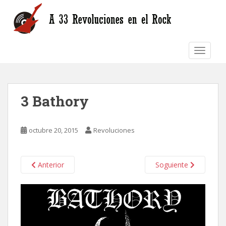
S
k
i
p
TOGGLE
t
o
m
a
3 Bathory
i
n
c
octubre 20, 2015
Revoluciones
o
n
t
Anterior
Soguiente
e
n
t