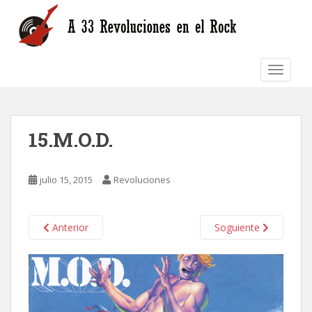
S
k
i
p
TOGGLE
t
o
m
a
15.M.O.D.
i
n
c
julio 15, 2015
Revoluciones
o
n
t
Anterior
Soguiente
e
n
t