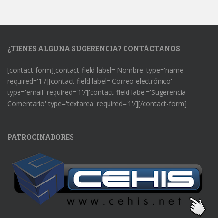
¿TIENES ALGUNA SUGERENCIA? CONTÁCTANOS
[contact-form][contact-field label='Nombre' type='name'
required='1'/][contact-field label='Correo electrónico'
type='email' required='1'/][contact-field label='Sugerencia -
Comentario' type='textarea' required='1'/][/contact-form]
PATROCINADORES