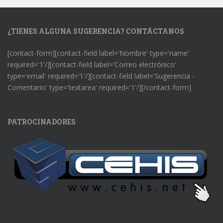
¿TIENES ALGUNA SUGERENCIA? CONTÁCTANOS
[contact-form][contact-field label='Nombre' type='name'
required='1'/][contact-field label='Correo electrónico'
type='email' required='1'/][contact-field label='Sugerencia -
Comentario' type='textarea' required='1'/][/contact-form]
PATROCINADORES