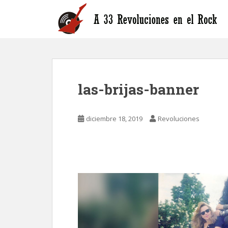
S
k
i
p
t
o
m
las-brijas-banner
a
i
n
diciembre 18, 2019
Revoluciones
c
o
n
t
e
n
t