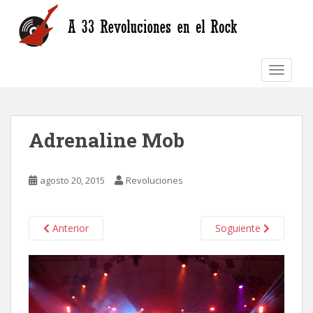
S
k
i
p
TOGGLE
t
o
m
a
Adrenaline Mob
i
n
c
agosto 20, 2015
Revoluciones
o
n
t
Anterior
Soguiente
e
n
t