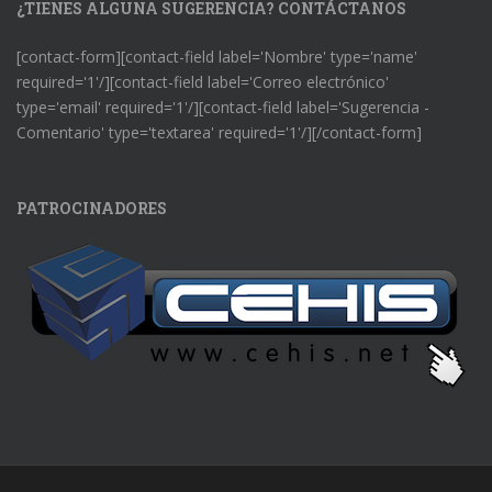
¿TIENES ALGUNA SUGERENCIA? CONTÁCTANOS
[contact-form][contact-field label='Nombre' type='name'
required='1'/][contact-field label='Correo electrónico'
type='email' required='1'/][contact-field label='Sugerencia -
Comentario' type='textarea' required='1'/][/contact-form]
PATROCINADORES