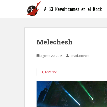
S
k
i
p
t
o
m
Melechesh
a
i
n
agosto 20, 2015
Revoluciones
c
o
n
Anterior
t
e
n
t