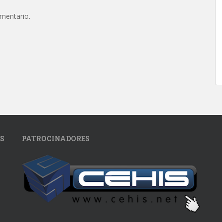
omentario.
S
PATROCINADORES