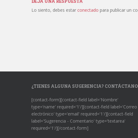
DEJA UNA RESPUESTA
Lo siento, debes estar
conectado
para publicar un c
¿TIENES ALGUNA SUGERENCIA? CONTÁCTANO
[contact-form][contact-field label='Nombre'
type='name' required='1'/][contact-field label='Correo
electrónico' type='email' required='1'/][contact-field
label='Sugerencia - Comentario' type='textarea'
required='1'/][/contact-form]