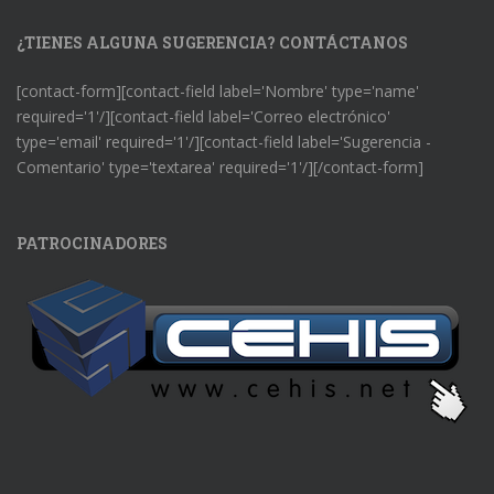
¿TIENES ALGUNA SUGERENCIA? CONTÁCTANOS
[contact-form][contact-field label='Nombre' type='name'
required='1'/][contact-field label='Correo electrónico'
type='email' required='1'/][contact-field label='Sugerencia -
Comentario' type='textarea' required='1'/][/contact-form]
PATROCINADORES