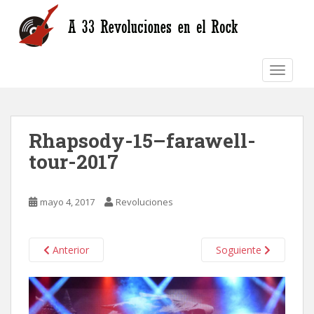
S
k
i
p
TOGGLE
t
o
m
a
Rhapsody-15–farawell-
i
n
tour-2017
c
o
n
mayo 4, 2017
Revoluciones
t
e
n
Anterior
Soguiente
t