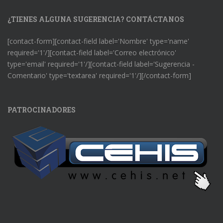
¿TIENES ALGUNA SUGERENCIA? CONTÁCTANOS
[contact-form][contact-field label='Nombre' type='name'
required='1'/][contact-field label='Correo electrónico'
type='email' required='1'/][contact-field label='Sugerencia -
Comentario' type='textarea' required='1'/][/contact-form]
PATROCINADORES