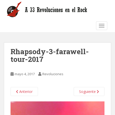
S
k
i
p
TOGGLE
t
o
m
a
Rhapsody-3-farawell-
i
n
tour-2017
c
o
n
mayo 4, 2017
Revoluciones
t
e
n
Anterior
Soguiente
t