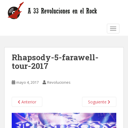
S
k
i
p
TOGGLE
t
o
m
a
Rhapsody-5-farawell-
i
n
tour-2017
c
o
n
mayo 4, 2017
Revoluciones
t
e
n
Anterior
Soguiente
t