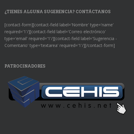
¿TIENES ALGUNA SUGERENCIA? CONTÁCTANOS
[contact-form][contact-field label='Nombre' type='name'
required='1'/][contact-field label='Correo electrónico'
type='email' required='1'/][contact-field label='Sugerencia -
Comentario' type='textarea' required='1'/][/contact-form]
PATROCINADORES