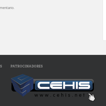
omentario.
S
PATROCINADORES