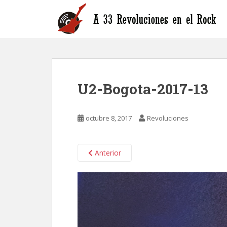
S
k
i
p
t
o
m
U2-Bogota-2017-13
a
i
n
octubre 8, 2017
Revoluciones
c
o
n
Anterior
t
e
n
t