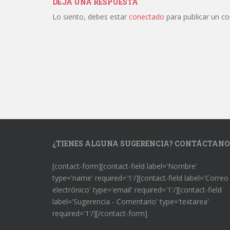
DEJA UNA RESPUESTA
Lo siento, debes estar
conectado
para publicar un c
¿TIENES ALGUNA SUGERENCIA? CONTÁCTANO
[contact-form][contact-field label='Nombre'
type='name' required='1'/][contact-field label='Correo
electrónico' type='email' required='1'/][contact-field
label='Sugerencia - Comentario' type='textarea'
required='1'/][/contact-form]