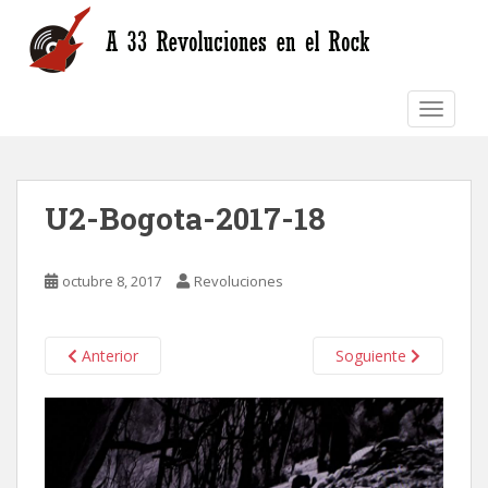
S
k
i
p
TOGGLE
t
o
m
a
U2-Bogota-2017-18
i
n
c
octubre 8, 2017
Revoluciones
o
n
t
Anterior
Soguiente
e
n
t