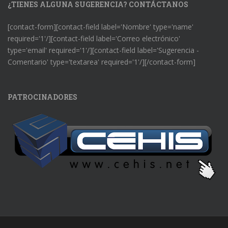
¿TIENES ALGUNA SUGERENCIA? CONTÁCTANOS
[contact-form][contact-field label='Nombre' type='name'
required='1'/][contact-field label='Correo electrónico'
type='email' required='1'/][contact-field label='Sugerencia -
Comentario' type='textarea' required='1'/][/contact-form]
PATROCINADORES