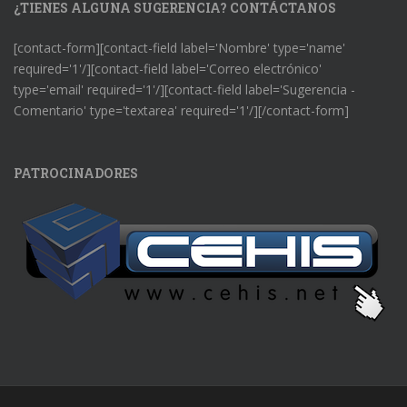
¿TIENES ALGUNA SUGERENCIA? CONTÁCTANOS
[contact-form][contact-field label='Nombre' type='name'
required='1'/][contact-field label='Correo electrónico'
type='email' required='1'/][contact-field label='Sugerencia -
Comentario' type='textarea' required='1'/][/contact-form]
PATROCINADORES