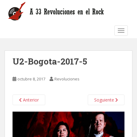
S
k
i
p
TOGGLE
t
o
m
a
U2-Bogota-2017-5
i
n
c
octubre 8, 2017
Revoluciones
o
n
t
Anterior
Soguiente
e
n
t