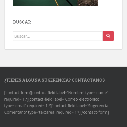
BUSCAR
Buscar:
¿TIENES ALGUNA SUGERENCIA? CONTÁCTANOS
[contact-form][contact-field label='Nombre' type='name'
required='1'/][contact-field label='Correo electrónico'
type='email' required='1'/][contact-field label='Sugerencia -
Comentario' type='textarea' required='1'/][/contact-form]