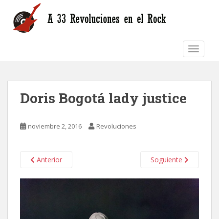
S
k
i
p
TOGGLE
t
o
m
a
Doris Bogotá lady justice
i
n
c
noviembre 2, 2016
Revoluciones
o
n
t
Anterior
Soguiente
e
n
t