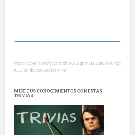
https://open.spotify.com/show/3squm0L0ExiwYsv64dg
KUC?si=dd0ca83c9fcc414e
MIDE TUS CONOCIMIENTOS CON ESTAS
TRIVIAS