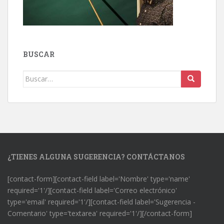
BUSCAR
Buscar:
¿TIENES ALGUNA SUGERENCIA? CONTÁCTANOS
[contact-form][contact-field label='Nombre' type='name'
required='1'/][contact-field label='Correo electrónico'
type='email' required='1'/][contact-field label='Sugerencia -
Comentario' type='textarea' required='1'/][/contact-form]