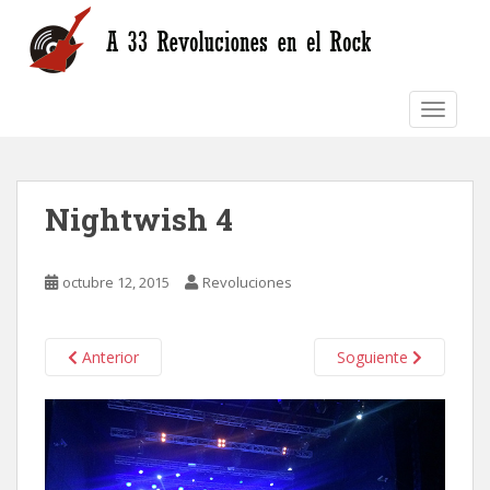
S
k
i
p
TOGGLE
t
o
m
a
Nightwish 4
i
n
c
octubre 12, 2015
Revoluciones
o
n
t
Anterior
Soguiente
e
n
t