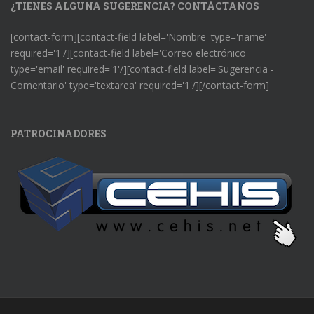
¿TIENES ALGUNA SUGERENCIA? CONTÁCTANOS
[contact-form][contact-field label='Nombre' type='name'
required='1'/][contact-field label='Correo electrónico'
type='email' required='1'/][contact-field label='Sugerencia -
Comentario' type='textarea' required='1'/][/contact-form]
PATROCINADORES