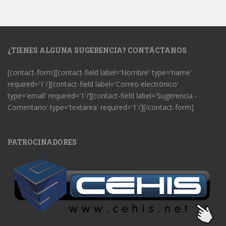
¿TIENES ALGUNA SUGERENCIA? CONTÁCTANOS
[contact-form][contact-field label='Nombre' type='name'
required='1'/][contact-field label='Correo electrónico'
type='email' required='1'/][contact-field label='Sugerencia -
Comentario' type='textarea' required='1'/][/contact-form]
PATROCINADORES