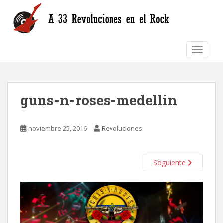
S
k
i
p
TOGGLE
t
o
m
a
guns-n-roses-medellin
i
n
c
noviembre 25, 2016
Revoluciones
o
n
t
Soguiente
e
n
t