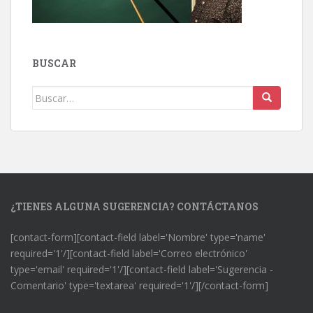
BUSCAR
Buscar:
¿TIENES ALGUNA SUGERENCIA? CONTÁCTANOS
[contact-form][contact-field label='Nombre' type='name'
required='1'/][contact-field label='Correo electrónico'
type='email' required='1'/][contact-field label='Sugerencia -
Comentario' type='textarea' required='1'/][/contact-form]