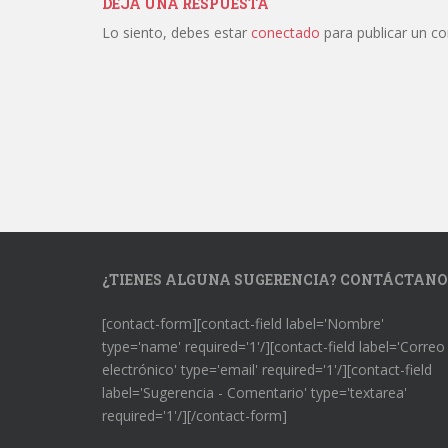
DEJA UNA RESPUESTA
Lo siento, debes estar
conectado
para publicar un c
¿TIENES ALGUNA SUGERENCIA? CONTÁCTANO
[contact-form][contact-field label='Nombre'
type='name' required='1'/][contact-field label='Correo
electrónico' type='email' required='1'/][contact-field
label='Sugerencia - Comentario' type='textarea'
required='1'/][/contact-form]