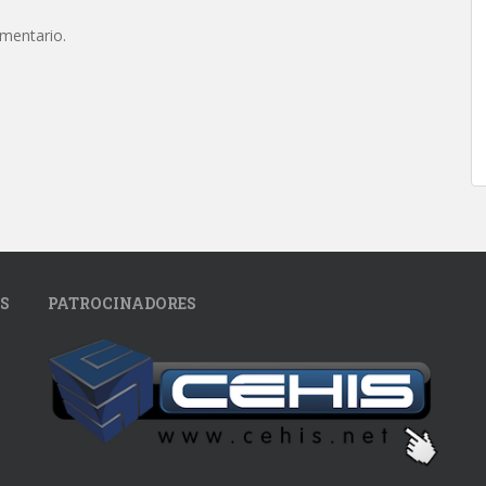
omentario.
S
PATROCINADORES