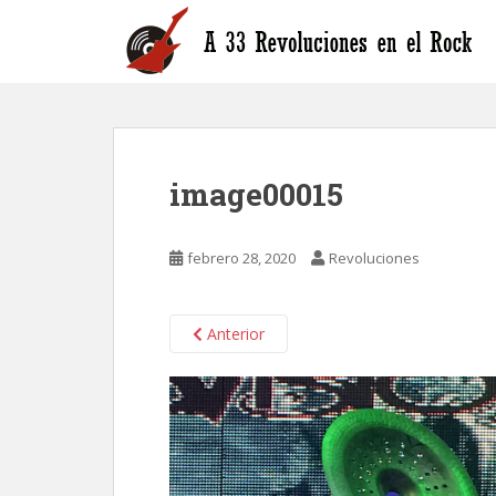
S
k
i
p
t
o
m
image00015
a
i
n
febrero 28, 2020
Revoluciones
c
o
n
Anterior
t
e
n
t